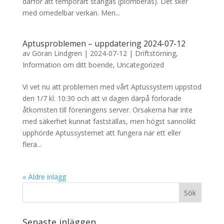
därför att temporärt stängas (plomberas). Det sker
med omedelbar verkan. Men...
Aptusproblemen – uppdatering 2024-07-12
av
Göran Lindgren
|
2024-07-12
|
Driftstörning
,
Information om ditt boende
,
Uncategorized
Vi vet nu att problemen med vårt Aptussystem uppstod
den 1/7 kl. 10:30 och att vi dagen därpå förlorade
åtkomsten till föreningens server. Orsakerna har inte
med säkerhet kunnat fastställas, men högst sannolikt
upphörde Aptussystemet att fungera när ett eller
flera...
« Äldre inlägg
Senaste inläggen