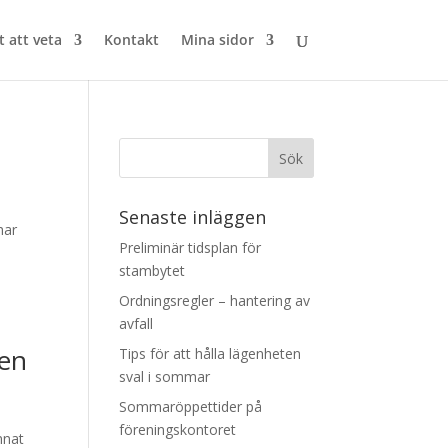
t att veta
Kontakt
Mina sidor
Senaste inläggen
har
Preliminär tidsplan för
stambytet
Ordningsregler – hantering av
avfall
gen
Tips för att hålla lägenheten
sval i sommar
Sommaröppettider på
föreningskontoret
nnat