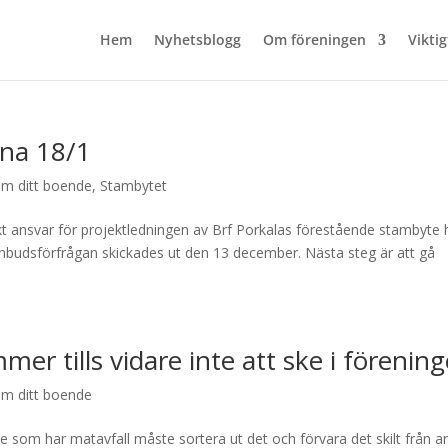
Hem
Nyhetsblogg
Om föreningen
Viktig
na 18/1
om ditt boende
,
Stambytet
nkt ansvar för projektledningen av Brf Porkalas förestående stambyte 
anbudsförfrågan skickades ut den 13 december. Nästa steg är att gå
er tills vidare inte att ske i förenin
om ditt boende
de som har matavfall måste sortera ut det och förvara det skilt från a